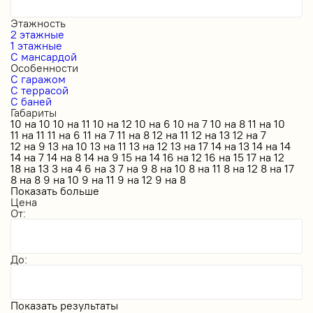
Этажность
2 этажные
1 этажные
С мансардой
Особенности
С гаражом
С террасой
С баней
Габариты
10 на 10
10 на 11
10 на 12
10 на 6
10 на 7
10 на 8
11 на 10
11 на 11
11 на 6
11 на 7
11 на 8
12 на 11
12 на 13
12 на 7
12 на 9
13 на 10
13 на 11
13 на 12
13 на 17
14 на 13
14 на 14
14 на 7
14 на 8
14 на 9
15 на 14
16 на 12
16 на 15
17 на 12
18 на 13
3 на 4
6 на 3
7 на 9
8 на 10
8 на 11
8 на 12
8 на 17
8 на 8
9 на 10
9 на 11
9 на 12
9 на 8
Показать больше
Цена
От:
До:
Показать результаты