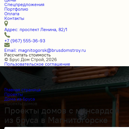
Спецпредложения
Портфолио
Оплата
Контакты
Адрес: проспект Ленина, 82/1
+7 (967) 555-36-93
Email: magnitogorsk@brusdomstroy.ru
Рассчитать стоимость
© Брус Дом Строй, 2026
Пользовательское соглашение
Главная страница
Проекты
Дома из бруса
Проекты домов
Проекты домов с мансардой
из бруса в Магнитогорске
Получить косультацию