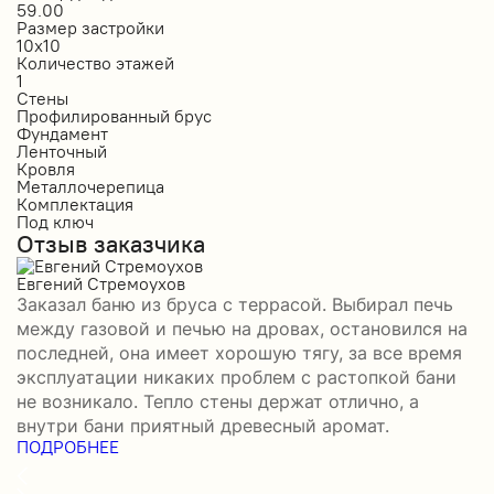
59.00
1
Размер застройки
Р
10х10
6
Количество этажей
К
1
1
Стены
С
Профилированный брус
О
Фундамент
Ф
Ленточный
Л
Кровля
К
Металлочерепица
М
Комплектация
К
Под ключ
П
Отзыв заказчика
О
Евгений Стремоухов
И
Заказал баню из бруса с террасой. Выбирал печь
З
между газовой и печью на дровах, остановился на
б
последней, она имеет хорошую тягу, за все время
д
эксплуатации никаких проблем с растопкой бани
и
не возникало. Тепло стены держат отлично, а
о
П
внутри бани приятный древесный аромат.
ПОДРОБНЕЕ