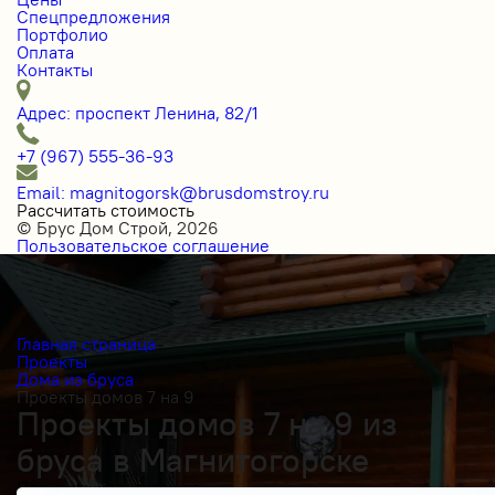
Спецпредложения
Портфолио
Оплата
Контакты
Адрес: проспект Ленина, 82/1
+7 (967) 555-36-93
Email: magnitogorsk@brusdomstroy.ru
Рассчитать стоимость
© Брус Дом Строй, 2026
Пользовательское соглашение
Главная страница
Проекты
Дома из бруса
Проекты домов 7 на 9
Проекты домов 7 на 9 из
бруса в Магнитогорске
Получить косультацию