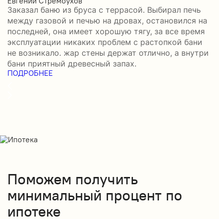
Евгений Стремоухов
И
Заказал баню из бруса с террасой. Выбирал печь
З
между газовой и печью на дровах, остановился на
б
последней, она имеет хорошую тягу, за все время
в
эксплуатации никаких проблем с растопкой бани
д
не возникало. жар стены держат отлично, а внутри
д
П
бани приятный древесный запах.
ПОДРОБНЕЕ
Поможем получить
минимальный процент по
ипотеке