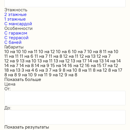
Этажность
2 этажные
1 этажные
С мансардой
Особенности
С гаражом
С террасой
С баней
Габариты
10 на 10
10 на 11
10 на 12
10 на 6
10 на 7
10 на 8
11 на 10
11 на 11
11 на 6
11 на 7
11 на 8
12 на 11
12 на 13
12 на 7
12 на 9
13 на 10
13 на 11
13 на 12
13 на 17
14 на 13
14 на 14
14 на 7
14 на 8
14 на 9
15 на 14
16 на 12
16 на 15
17 на 12
18 на 13
3 на 4
6 на 3
7 на 9
8 на 10
8 на 11
8 на 12
8 на 17
8 на 8
9 на 10
9 на 11
9 на 12
9 на 8
Показать больше
Цена
От:
До:
Показать результаты