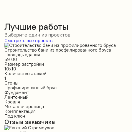
Лучшие работы
Выберите один из проектов
Смотреть все проекты
Строительство бани из профилированного бруса
С
Площадь здания
П
59.00
1
Размер застройки
Р
10х10
6
Количество этажей
К
1
1
Стены
С
Профилированный брус
О
Фундамент
Ф
Ленточный
Л
Кровля
К
Металлочерепица
М
Комплектация
К
Под ключ
П
Отзыв заказчика
О