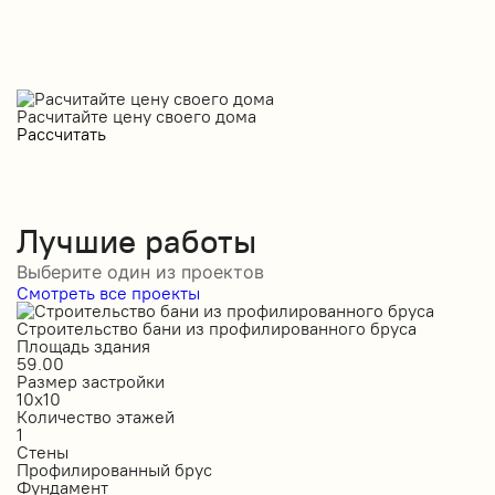
Расчитайте цену своего дома
Рассчитать
Лучшие работы
Выберите один из проектов
Смотреть все проекты
Строительство бани из профилированного бруса
С
Площадь здания
П
59.00
1
Размер застройки
Р
10х10
6
Количество этажей
К
1
1
Стены
С
Профилированный брус
О
Фундамент
Ф