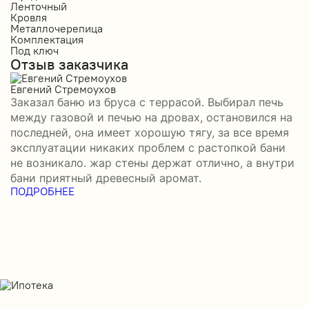
Ленточный
Л
Кровля
К
Металлочерепица
М
Комплектация
К
Под ключ
П
Отзыв заказчика
О
Евгений Стремоухов
И
Заказал баню из бруса с террасой. Выбирал печь
З
между газовой и печью на дровах, остановился на
б
последней, она имеет хорошую тягу, за все время
в
эксплуатации никаких проблем с растопкой бани
д
не возникало. жар стены держат отлично, а внутри
д
П
бани приятный древесный аромат.
ПОДРОБНЕЕ