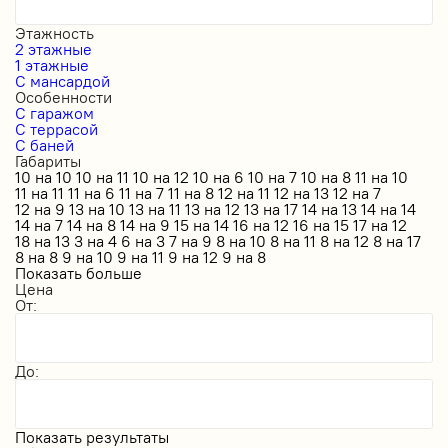
Этажность
2 этажные
1 этажные
С мансардой
Особенности
С гаражом
С террасой
С баней
Габариты
10 на 10
10 на 11
10 на 12
10 на 6
10 на 7
10 на 8
11 на 10
11 на 11
11 на 6
11 на 7
11 на 8
12 на 11
12 на 13
12 на 7
12 на 9
13 на 10
13 на 11
13 на 12
13 на 17
14 на 13
14 на 14
14 на 7
14 на 8
14 на 9
15 на 14
16 на 12
16 на 15
17 на 12
18 на 13
3 на 4
6 на 3
7 на 9
8 на 10
8 на 11
8 на 12
8 на 17
8 на 8
9 на 10
9 на 11
9 на 12
9 на 8
Показать больше
Цена
От:
До:
Показать результаты