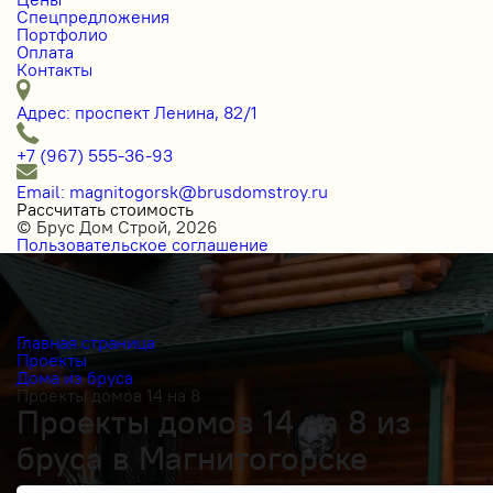
Спецпредложения
Портфолио
Оплата
Контакты
Адрес: проспект Ленина, 82/1
+7 (967) 555-36-93
Email: magnitogorsk@brusdomstroy.ru
Рассчитать стоимость
© Брус Дом Строй, 2026
Пользовательское соглашение
Главная страница
Проекты
Дома из бруса
Проекты домов 14 на 8
Проекты домов 14 на 8 из
бруса в Магнитогорске
Получить косультацию