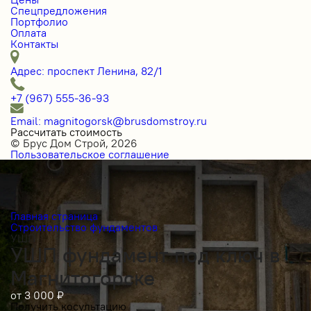
Спецпредложения
Портфолио
Оплата
Контакты
Адрес: проспект Ленина, 82/1
+7 (967) 555-36-93
Email: magnitogorsk@brusdomstroy.ru
Рассчитать стоимость
© Брус Дом Строй, 2026
Пользовательское соглашение
Главная страница
Строительство фундаментов
УШП
УШП фундамент под ключ в
Магнитогорске
от
3 000
₽
Получить косультацию