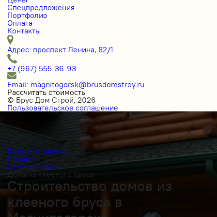
Спецпредложения
Портфолио
Оплата
Контакты
Адрес: проспект Ленина, 82/1
+7 (967) 555-36-93
Email: magnitogorsk@brusdomstroy.ru
Рассчитать стоимость
© Брус Дом Строй, 2026
Пользовательское соглашение
Главная страница
Проекты
Дома из бруса
Дома из клееного бруса
Строительство домов из
клееного бруса в