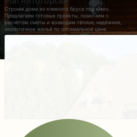
Магнитогорске
Строим дома из клееного бруса под ключ.
Предлагаем готовые проекты, помогаем с
расчётом сметы и возводим тёплое, надёжное,
экологичное жильё по оптимальной цене.
Получить косультацию