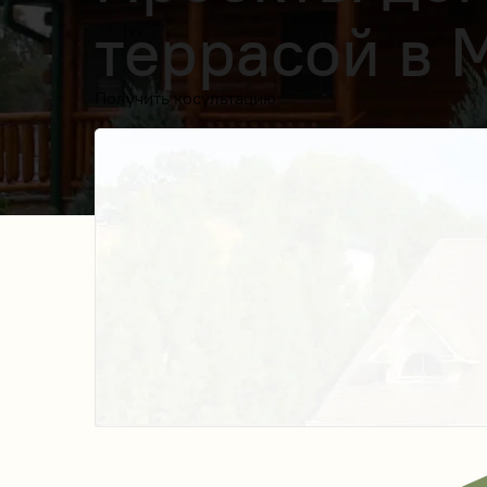
террасой в 
Получить косультацию