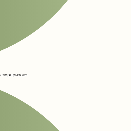
 «сюрпризов»