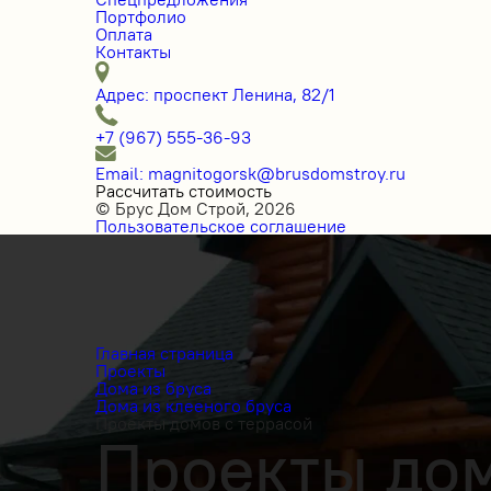
Портфолио
Оплата
Контакты
Адрес: проспект Ленина, 82/1
+7 (967) 555-36-93
Email: magnitogorsk@brusdomstroy.ru
Рассчитать стоимость
© Брус Дом Строй, 2026
Пользовательское соглашение
Главная страница
Проекты
Дома из бруса
Дома из клееного бруса
Проекты домов с террасой
Проекты дом