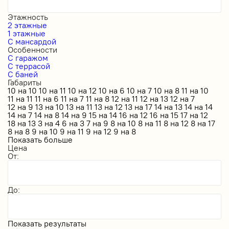
Этажность
2 этажные
1 этажные
С мансардой
Особенности
С гаражом
С террасой
С баней
Габариты
10 на 10
10 на 11
10 на 12
10 на 6
10 на 7
10 на 8
11 на 10
11 на 11
11 на 6
11 на 7
11 на 8
12 на 11
12 на 13
12 на 7
12 на 9
13 на 10
13 на 11
13 на 12
13 на 17
14 на 13
14 на 14
14 на 7
14 на 8
14 на 9
15 на 14
16 на 12
16 на 15
17 на 12
18 на 13
3 на 4
6 на 3
7 на 9
8 на 10
8 на 11
8 на 12
8 на 17
8 на 8
9 на 10
9 на 11
9 на 12
9 на 8
Показать больше
Цена
От:
До:
Показать результаты