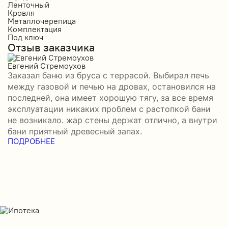
Ленточный
Л
Кровля
К
Металлочерепица
М
Комплектация
К
Под ключ
П
Отзыв заказчика
О
Евгений Стремоухов
И
Заказал баню из бруса с террасой. Выбирал печь
З
между газовой и печью на дровах, остановился на
б
последней, она имеет хорошую тягу, за все время
в
эксплуатации никаких проблем с растопкой бани
д
не возникало. жар стены держат отлично, а внутри
д
П
бани приятный древесный запах.
ПОДРОБНЕЕ