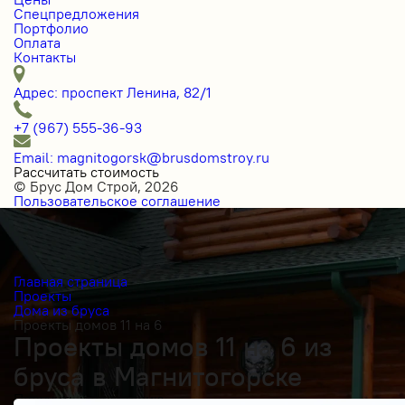
Спецпредложения
Портфолио
Оплата
Контакты
Адрес: проспект Ленина, 82/1
+7 (967) 555-36-93
Email: magnitogorsk@brusdomstroy.ru
Рассчитать стоимость
© Брус Дом Строй, 2026
Пользовательское соглашение
Главная страница
Проекты
Дома из бруса
Проекты домов 11 на 6
Проекты домов 11 на 6 из
бруса в Магнитогорске
Получить косультацию