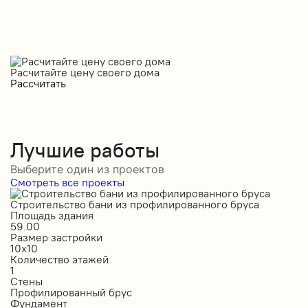
Расчитайте цену своего дома
Рассчитать
Лучшие работы
Выберите один из проектов
Смотреть все проекты
Строительство бани из профилированного бруса
С
Площадь здания
П
59.00
1
Размер застройки
Р
10х10
6
Количество этажей
К
1
1
Стены
С
Профилированный брус
О
Фундамент
Ф