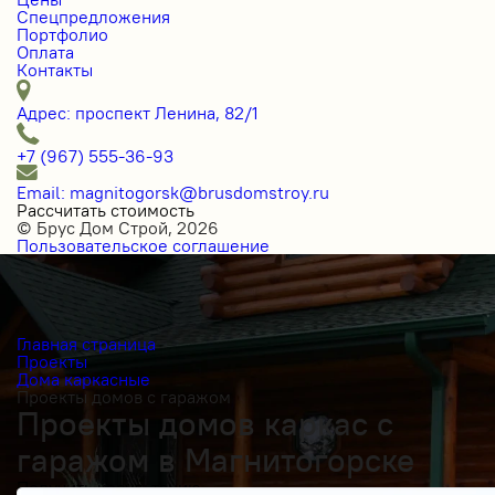
Спецпредложения
Портфолио
Оплата
Контакты
Адрес: проспект Ленина, 82/1
+7 (967) 555-36-93
Email: magnitogorsk@brusdomstroy.ru
Рассчитать стоимость
© Брус Дом Строй, 2026
Пользовательское соглашение
Главная страница
Проекты
Дома каркасные
Проекты домов с гаражом
Проекты домов каркас с
гаражом в Магнитогорске
Получить косультацию