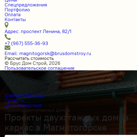
Спецпредложения
Портфолио
Оплата
Контакты
Адрес: проспект Ленина, 82/1
+7 (967) 555-36-93
Email: magnitogorsk@brusdomstroy.ru
Рассчитать стоимость
© Брус Дом Строй, 2026
Пользовательское соглашение
Главная страница
Проекты
Дома каркасные
Проекты двухэтажных домов
Проекты двухэтажных домов
каркас в Магнитогорске
Получить косультацию