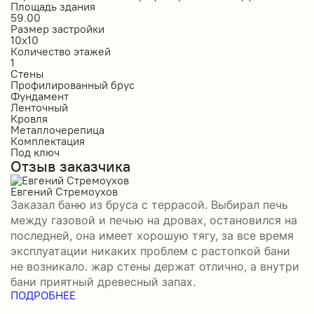
Площадь здания
П
59.00
1
Размер застройки
Р
10х10
6
Количество этажей
К
1
1
Стены
С
Профилированный брус
О
Фундамент
Ф
Ленточный
Л
Кровля
К
Металлочерепица
М
Комплектация
К
Под ключ
П
Отзыв заказчика
О
Евгений Стремоухов
И
Заказал баню из бруса с террасой. Выбирал печь
З
между газовой и печью на дровах, остановился на
б
последней, она имеет хорошую тягу, за все время
д
эксплуатации никаких проблем с растопкой бани
и
не возникало. жар стены держат отлично, а внутри
о
П
бани приятный древесный запах.
ПОДРОБНЕЕ