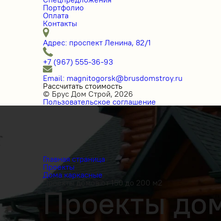
Портфолио
Оплата
Контакты
Адрес: проспект Ленина, 82/1
+7 (967) 555-36-93
Email: magnitogorsk@brusdomstroy.ru
Рассчитать стоимость
© Брус Дом Строй, 2026
Пользовательское соглашение
Главная страница
Проекты
Дома каркасные
Проекты домов от 150 до 200 м2
Проекты дом