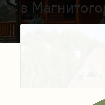
в Магнитого
Получить косультацию