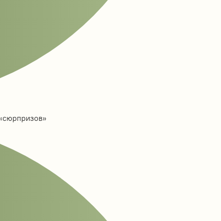
 «сюрпризов»