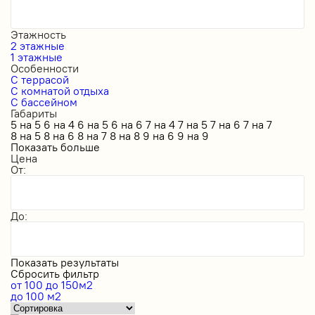
Этажность
2 этажные
1 этажные
Особенности
С террасой
С комнатой отдыха
С бассейном
Габариты
5 на 5
6 на 4
6 на 5
6 на 6
7 на 4
7 на 5
7 на 6
7 на 7
8 на 5
8 на 6
8 на 7
8 на 8
9 на 6
9 на 9
Показать больше
Цена
От:
До:
Показать результаты
Сбросить фильтр
от 100 до 150м2
до 100 м2