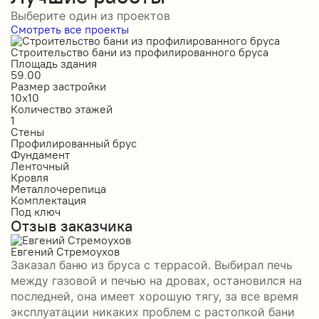
Выберите один из проектов
Смотреть все проекты
Строительство бани из профилированного бруса
С
Площадь здания
П
59.00
1
Размер застройки
Р
10х10
6
Количество этажей
К
1
1
Стены
С
Профилированный брус
О
Фундамент
Ф
Ленточный
Л
Кровля
К
Металлочерепица
М
Комплектация
К
Под ключ
П
Отзыв заказчика
О
Евгений Стремоухов
И
Заказал баню из бруса с террасой. Выбирал печь
З
между газовой и печью на дровах, остановился на
б
последней, она имеет хорошую тягу, за все время
д
эксплуатации никаких проблем с растопкой бани
и