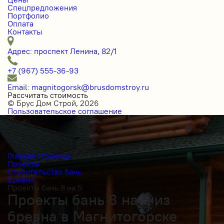
Спецпредложения
Портфолио
Оплата
Контакты
Адрес: проспект Ленина, 82/1
+7 (967) 555-36-93
Email: magnitogorsk@brusdomstroy.ru
Рассчитать стоимость
© Брус Дом Строй, 2026
Пользовательское соглашение
Главная страница
Проекты
Строительство бань
Бревно
Проекты бань 8 на 5
Проекты бань 8 на 5 из
бревна в Магнитогорске