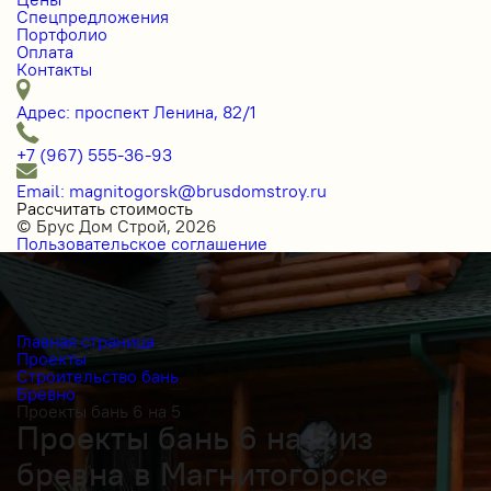
Спецпредложения
Портфолио
Оплата
Контакты
Адрес: проспект Ленина, 82/1
+7 (967) 555-36-93
Email: magnitogorsk@brusdomstroy.ru
Рассчитать стоимость
© Брус Дом Строй, 2026
Пользовательское соглашение
Главная страница
Проекты
Строительство бань
Бревно
Проекты бань 6 на 5
Проекты бань 6 на 5 из
бревна в Магнитогорске