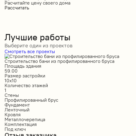
Расчитайте цену своего дома
Рассчитать
Лучшие работы
Выберите один из проектов
Смотреть все проекты
Строительство бани из профилированного бруса
С
Площадь здания
П
59.00
1
Размер застройки
Р
10х10
6
Количество этажей
К
1
1
Стены
С
Профилированный брус
О
Фундамент
Ф
Ленточный
Л
Кровля
К
Металлочерепица
М
Комплектация
К
Под ключ
П
Отзыв заказчика
О