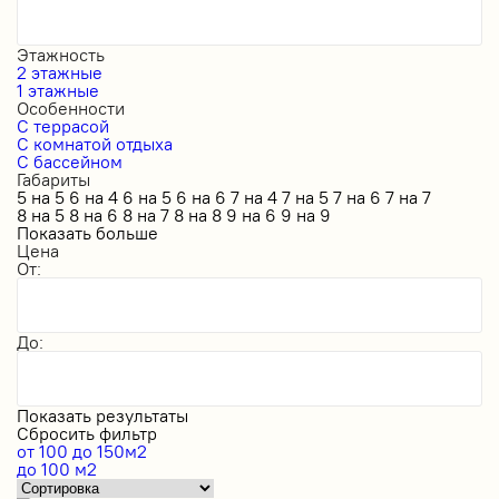
Этажность
2 этажные
1 этажные
Особенности
С террасой
С комнатой отдыха
С бассейном
Габариты
5 на 5
6 на 4
6 на 5
6 на 6
7 на 4
7 на 5
7 на 6
7 на 7
8 на 5
8 на 6
8 на 7
8 на 8
9 на 6
9 на 9
Показать больше
Цена
От:
До:
Показать результаты
Сбросить фильтр
от 100 до 150м2
до 100 м2