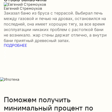
Евгений Стремоухов
И
Заказал баню из бруса с террасой. Выбирал печь
З
между газовой и печью на дровах, остановился на
б
последней, она имеет хорошую тягу, за все время
д
эксплуатации никаких проблем с растопкой бани
и
не возникало. жар стены держат отлично, а внутри
о
П
бани приятный древесный запах.
ПОДРОБНЕЕ
Поможем получить
минимальный процент по