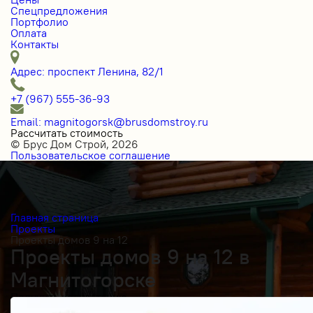
Спецпредложения
Портфолио
Оплата
Контакты
Адрес: проспект Ленина, 82/1
+7 (967) 555-36-93
Email: magnitogorsk@brusdomstroy.ru
Рассчитать стоимость
© Брус Дом Строй, 2026
Пользовательское соглашение
Главная страница
Проекты
Проекты домов 9 на 12
Проекты домов 9 на 12 в
Магнитогорске
Получить косультацию