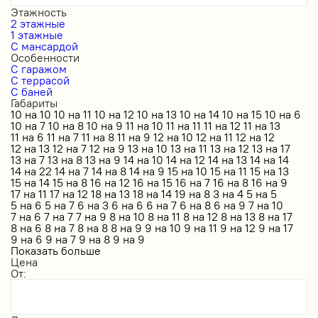
Этажность
2 этажные
1 этажные
С мансардой
Особенности
С гаражом
С террасой
С баней
Габариты
10 на 10
10 на 11
10 на 12
10 на 13
10 на 14
10 на 15
10 на 6
10 на 7
10 на 8
10 на 9
11 на 10
11 на 11
11 на 12
11 на 13
11 на 6
11 на 7
11 на 8
11 на 9
12 на 10
12 на 11
12 на 12
12 на 13
12 на 7
12 на 9
13 на 10
13 на 11
13 на 12
13 на 17
13 на 7
13 на 8
13 на 9
14 на 10
14 на 12
14 на 13
14 на 14
14 на 22
14 на 7
14 на 8
14 на 9
15 на 10
15 на 11
15 на 13
15 на 14
15 на 8
16 на 12
16 на 15
16 на 7
16 на 8
16 на 9
17 на 11
17 на 12
18 на 13
18 на 14
19 на 8
3 на 4
5 на 5
5 на 6
5 на 7
6 на 3
6 на 6
6 на 7
6 на 8
6 на 9
7 на 10
7 на 6
7 на 7
7 на 9
8 на 10
8 на 11
8 на 12
8 на 13
8 на 17
8 на 6
8 на 7
8 на 8
8 на 9
9 на 10
9 на 11
9 на 12
9 на 17
9 на 6
9 на 7
9 на 8
9 на 9
Показать больше
Цена
От: