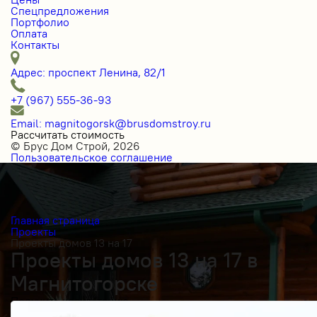
Спецпредложения
Портфолио
Оплата
Контакты
Адрес: проспект Ленина, 82/1
+7 (967) 555-36-93
Email: magnitogorsk@brusdomstroy.ru
Рассчитать стоимость
© Брус Дом Строй, 2026
Пользовательское соглашение
Главная страница
Проекты
Проекты домов 13 на 17
Проекты домов 13 на 17 в
Магнитогорске
Получить косультацию