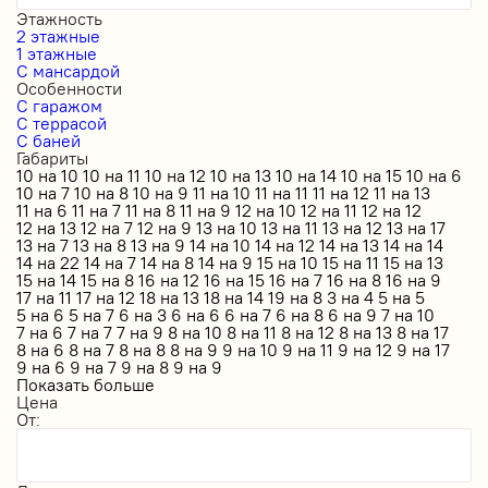
Этажность
2 этажные
1 этажные
С мансардой
Особенности
С гаражом
С террасой
С баней
Габариты
10 на 10
10 на 11
10 на 12
10 на 13
10 на 14
10 на 15
10 на 6
10 на 7
10 на 8
10 на 9
11 на 10
11 на 11
11 на 12
11 на 13
11 на 6
11 на 7
11 на 8
11 на 9
12 на 10
12 на 11
12 на 12
12 на 13
12 на 7
12 на 9
13 на 10
13 на 11
13 на 12
13 на 17
13 на 7
13 на 8
13 на 9
14 на 10
14 на 12
14 на 13
14 на 14
14 на 22
14 на 7
14 на 8
14 на 9
15 на 10
15 на 11
15 на 13
15 на 14
15 на 8
16 на 12
16 на 15
16 на 7
16 на 8
16 на 9
17 на 11
17 на 12
18 на 13
18 на 14
19 на 8
3 на 4
5 на 5
5 на 6
5 на 7
6 на 3
6 на 6
6 на 7
6 на 8
6 на 9
7 на 10
7 на 6
7 на 7
7 на 9
8 на 10
8 на 11
8 на 12
8 на 13
8 на 17
8 на 6
8 на 7
8 на 8
8 на 9
9 на 10
9 на 11
9 на 12
9 на 17
9 на 6
9 на 7
9 на 8
9 на 9
Показать больше
Цена
От: