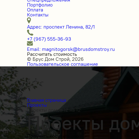
Портфолио
Оплата
Контакты
Адрес: проспект Ленина, 82/1
+7 (967) 555-36-93
Email: magnitogorsk@brusdomstroy.ru
Рассчитать стоимость
© Брус Дом Строй, 2026
Пользовательское соглашение
Главная страница
Проекты
Проекты домов 12 на 12
Проекты дом
Получить косультацию