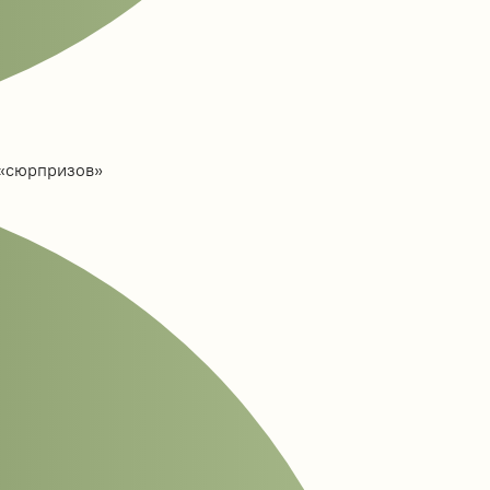
 «сюрпризов»