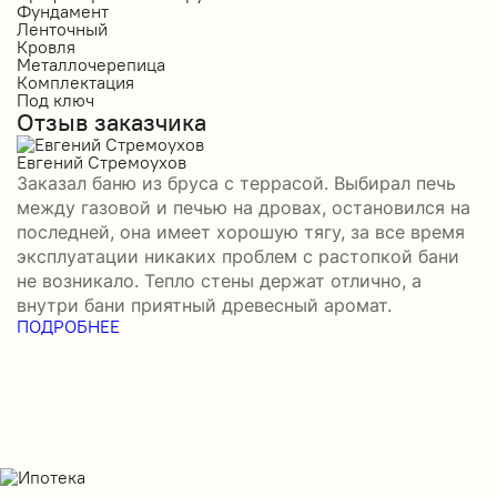
Фундамент
Ф
Ленточный
Л
Кровля
К
Металлочерепица
М
Комплектация
К
Под ключ
П
Отзыв заказчика
О
Евгений Стремоухов
И
Заказал баню из бруса с террасой. Выбирал печь
З
между газовой и печью на дровах, остановился на
б
последней, она имеет хорошую тягу, за все время
д
эксплуатации никаких проблем с растопкой бани
и
не возникало. Тепло стены держат отлично, а
о
П
внутри бани приятный древесный аромат.
ПОДРОБНЕЕ