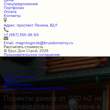
Спецпредложения
Портфолио
Оплата
Контакты
Адрес: проспект Ленина, 82/1
+7 (967) 555-36-93
Email: magnitogorsk@brusdomstroy.ru
Рассчитать стоимость
© Брус Дом Строй, 2026
Пользовательское соглашение
Главная страница
Проекты
Дома из бревен
Дома из оцилиндрованного бревна
Проекты домов от 200 м2
Проекты домов от 200 м2 из
оцилиндрованного бревна в