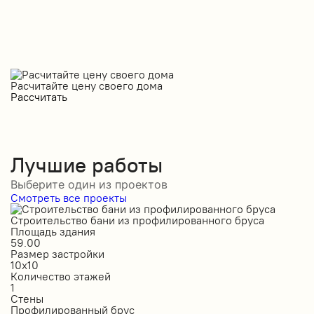
Расчитайте цену своего дома
Рассчитать
Лучшие работы
Выберите один из проектов
Смотреть все проекты
Строительство бани из профилированного бруса
С
Площадь здания
П
59.00
1
Размер застройки
Р
10х10
6
Количество этажей
К
1
1
Стены
С
Профилированный брус
О