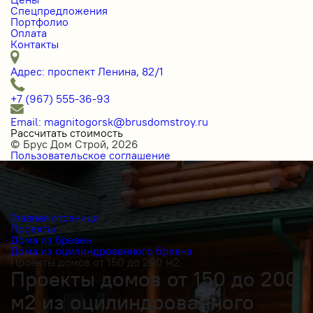
Спецпредложения
Портфолио
Оплата
Контакты
Адрес: проспект Ленина, 82/1
+7 (967) 555-36-93
Email: magnitogorsk@brusdomstroy.ru
Рассчитать стоимость
© Брус Дом Строй, 2026
Пользовательское соглашение
Главная страница
Проекты
Дома из бревен
Дома из оцилиндрованного бревна
Проекты домов от 150 до 200 м2
Проекты домов от 150 до 200
м2 из оцилиндрованного