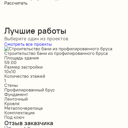
Рассчитать
Лучшие работы
Выберите один из проектов
Смотреть все проекты
Строительство бани из профилированного бруса
С
Площадь здания
П
59.00
1
Размер застройки
Р
10х10
6
Количество этажей
К
1
1
Стены
С
Профилированный брус
О
Фундамент
Ф
Ленточный
Л
Кровля
К
Металлочерепица
М
Комплектация
К
Под ключ
П
Отзыв заказчика
О