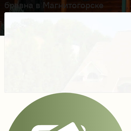
бревна в Магнитогорске
Получить косультацию