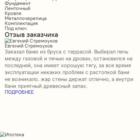
Фундамент
Ф
Ленточный
Л
Кровля
К
Металлочерепица
М
Комплектация
К
Под ключ
П
Отзыв заказчика
О
Евгений Стремоухов
И
Заказал баню из бруса с террасой. Выбирал печь
З
между газовой и печью на дровах, остановился на
б
последней, она имеет хорошую тягу, за все время
д
эксплуатации никаких проблем с растопкой бани
и
не возникало. жар стены держат отлично, а внутри
о
П
бани приятный древесный запах.
ПОДРОБНЕЕ