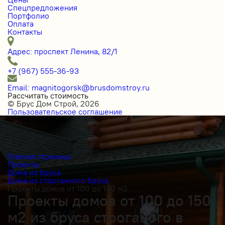
Спецпредложения
Портфолио
Оплата
Контакты
Адрес: проспект Ленина, 82/1
+7 (967) 555-36-93
Email: magnitogorsk@brusdomstroy.ru
Рассчитать стоимость
© Брус Дом Строй, 2026
Пользовательское соглашение
Главная страница
Проекты
Дома из бруса
Дома из строганного бруса
Проекты домов от 100 до 150 м2
Проекты домов от 100 до 150
м2 из бруса строганого в