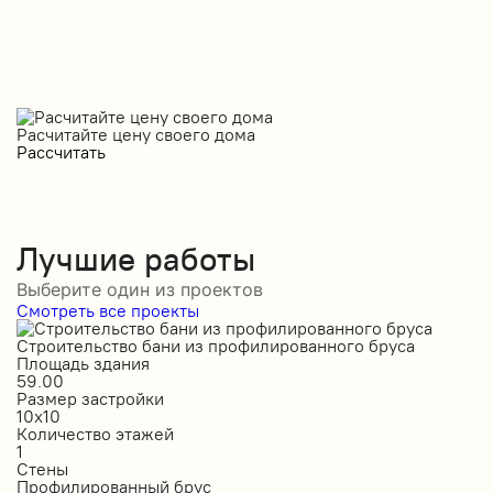
Расчитайте цену своего дома
Рассчитать
Лучшие работы
Выберите один из проектов
Смотреть все проекты
Строительство бани из профилированного бруса
С
Площадь здания
П
59.00
1
Размер застройки
Р
10х10
6
Количество этажей
К
1
1
Стены
С
Профилированный брус
О