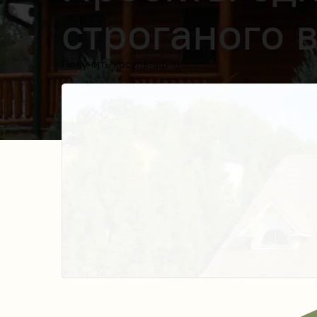
строганого 
Получить косультацию