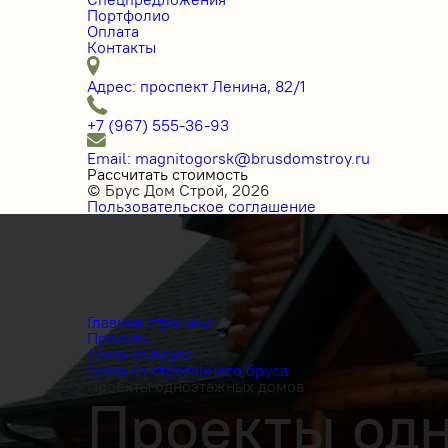
Портфолио
Оплата
Контакты
Адрес: проспект Ленина, 82/1
+7 (967) 555-36-93
Email: magnitogorsk@brusdomstroy.ru
Рассчитать стоимость
© Брус Дом Строй, 2026
Пользовательское соглашение
Главная страница
Проекты
Дома из бруса
Дома из строганного бруса
Проекты одноэтажных домов
Проекты одн