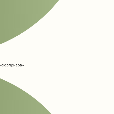
 «сюрпризов»