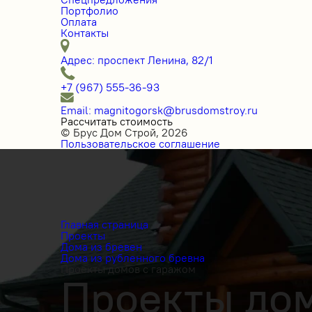
Портфолио
Оплата
Контакты
Адрес: проспект Ленина, 82/1
+7 (967) 555-36-93
Email: magnitogorsk@brusdomstroy.ru
Рассчитать стоимость
© Брус Дом Строй, 2026
Пользовательское соглашение
Главная страница
Проекты
Дома из бревен
Дома из рубленного бревна
Проекты домов с гаражом
Проекты дом