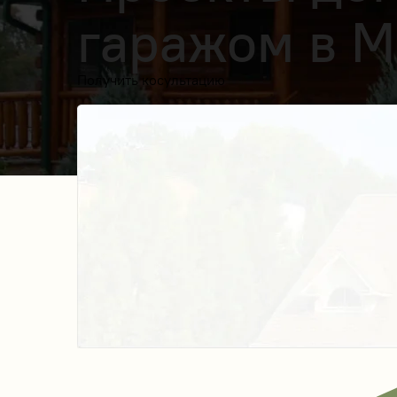
гаражом в М
Получить косультацию