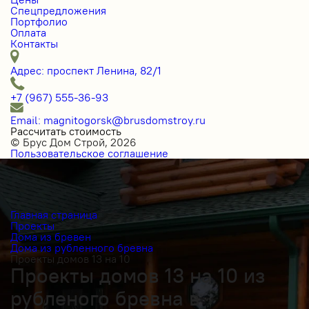
Спецпредложения
Портфолио
Оплата
Контакты
Адрес: проспект Ленина, 82/1
+7 (967) 555-36-93
Email: magnitogorsk@brusdomstroy.ru
Рассчитать стоимость
© Брус Дом Строй, 2026
Пользовательское соглашение
Главная страница
Проекты
Дома из бревен
Дома из рубленного бревна
Проекты домов 13 на 10
Проекты домов 13 на 10 из
рубленого бревна в