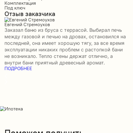
Комплектация
К
Под ключ
П
Отзыв заказчика
О
Евгений Стремоухов
И
Заказал баню из бруса с террасой. Выбирал печь
З
между газовой и печью на дровах, остановился на
б
последней, она имеет хорошую тягу, за все время
д
эксплуатации никаких проблем с растопкой бани
и
не возникало. Тепло стены держат отлично, а
о
П
внутри бани приятный древесный аромат.
ПОДРОБНЕЕ
Поможем получить