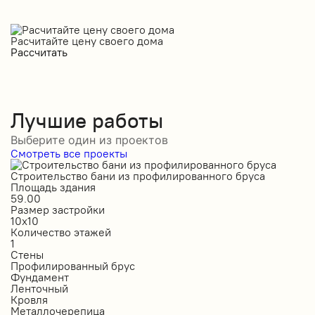
Расчитайте цену своего дома
Рассчитать
Лучшие работы
Выберите один из проектов
Смотреть все проекты
Строительство бани из профилированного бруса
С
Площадь здания
П
59.00
1
Размер застройки
Р
10х10
6
Количество этажей
К
1
1
Стены
С
Профилированный брус
О
Фундамент
Ф
Ленточный
Л
Кровля
К
Металлочерепица
М