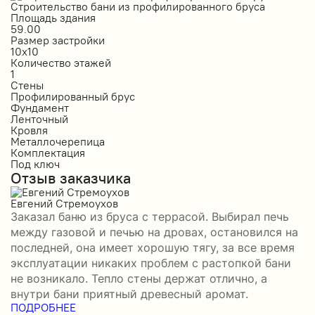
Строительство бани из профилированного бруса
С
Площадь здания
П
59.00
1
Размер застройки
Р
10х10
6
Количество этажей
К
1
1
Стены
С
Профилированный брус
О
Фундамент
Ф
Ленточный
Л
Кровля
К
Металлочерепица
М
Комплектация
К
Под ключ
П
Отзыв заказчика
О
Евгений Стремоухов
И
Заказал баню из бруса с террасой. Выбирал печь
З
между газовой и печью на дровах, остановился на
б
последней, она имеет хорошую тягу, за все время
д
эксплуатации никаких проблем с растопкой бани
и
не возникало. Тепло стены держат отлично, а
о
П
внутри бани приятный древесный аромат.
ПОДРОБНЕЕ