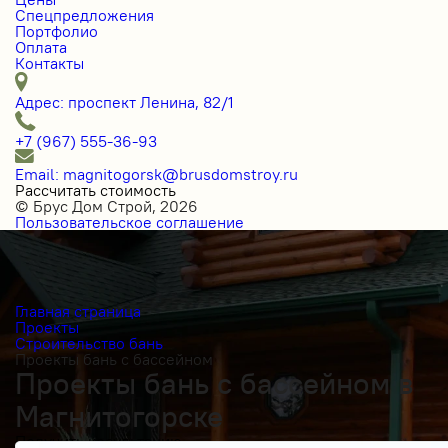
Спецпредложения
Портфолио
Оплата
Контакты
Адрес: проспект Ленина, 82/1
+7 (967) 555-36-93
Email: magnitogorsk@brusdomstroy.ru
Рассчитать стоимость
© Брус Дом Строй, 2026
Пользовательское соглашение
Главная страница
Проекты
Строительство бань
Проекты бань с бассейном
Проекты бань с бассейном в
Магнитогорске
Получить косультацию