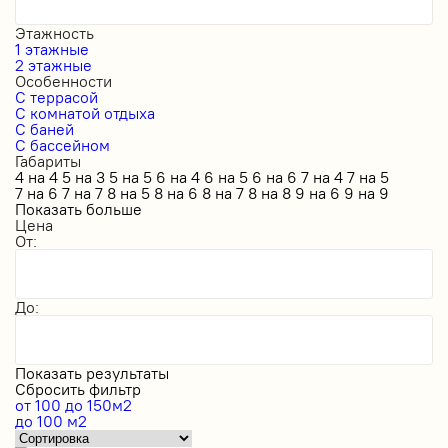
Этажность
1 этажные
2 этажные
Особенности
С террасой
С комнатой отдыха
С баней
С бассейном
Габариты
4 на 4
5 на 3
5 на 5
6 на 4
6 на 5
6 на 6
7 на 4
7 на 5
7 на 6
7 на 7
8 на 5
8 на 6
8 на 7
8 на 8
9 на 6
9 на 9
Показать больше
Цена
От:
До:
Показать результаты
Сбросить фильтр
от 100 до 150м2
до 100 м2