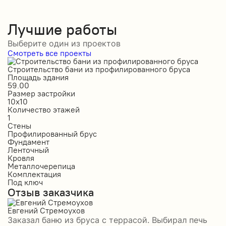
Лучшие работы
Выберите один из проектов
Смотреть все проекты
Строительство бани из профилированного бруса
С
Площадь здания
П
59.00
1
Размер застройки
Р
10х10
6
Количество этажей
К
1
1
Стены
С
Профилированный брус
О
Фундамент
Ф
Ленточный
Л
Кровля
К
Металлочерепица
М
Комплектация
К
Под ключ
П
Отзыв заказчика
О
Евгений Стремоухов
И
Заказал баню из бруса с террасой. Выбирал печь
З