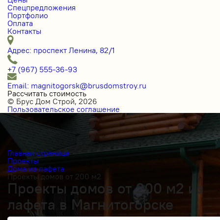
Спецпредложения
Портфолио
Оплата
Контакты
Адрес: проспект Ленина, 82/1
+7 (967) 555-36-93
Email: magnitogorsk@brusdomstroy.ru
Рассчитать стоимость
© Брус Дом Строй, 2026
Пользовательское соглашение
Главная страница
Проекты
Дома из лафета
Проекты домов от 200 м2
Проекты домов от 200 м2 из
лафета в Магнитогорске
Получить косультацию