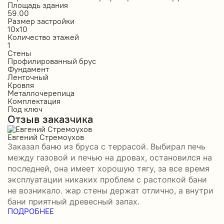
Площадь здания
П
59.00
1
Размер застройки
Р
10х10
6
Количество этажей
К
1
1
Стены
С
Профилированный брус
О
Фундамент
Ф
Ленточный
Л
Кровля
К
Металлочерепица
М
Комплектация
К
Под ключ
П
Отзыв заказчика
О
Евгений Стремоухов
И
Заказал баню из бруса с террасой. Выбирал печь
З
между газовой и печью на дровах, остановился на
б
последней, она имеет хорошую тягу, за все время
в
эксплуатации никаких проблем с растопкой бани
д
не возникало. жар стены держат отлично, а внутри
д
П
бани приятный древесный запах.
ПОДРОБНЕЕ