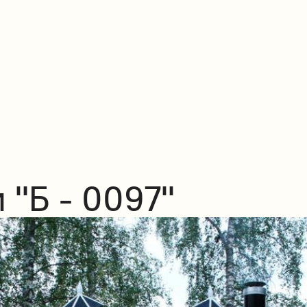
 "Б - 0097"