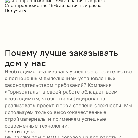
Спецпредложение 15% за наличный расчет
С
Получить
П
Почему лучше заказывать
дом у нас
Необходимо реализовать успешное строительство
с полноценным выполнением установленных
законодательством требований? Компания
«Горизонталь» в своей работе обладает всем
необходимым, чтобы квалифицированно
реализовать проект любой степени сложности! Мы
используем только высококачественные
стройматериалы и применяем успешные
современные технологии!
Честная цена
С
Мы заключаем с Вами договор на все работы с
С